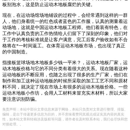
板别泡水，这是防止运动木地板腐烂的关键。
现在，在运动场馆场地铺设的过程中，会经常遇到这样的一群
人，他们身着统一的红色或者蓝色的工作服，认真的测量着运
动场地，这就是中国运动木地板工程师。他们着装有特色，在
工作中认真负责的工作热情给人们留下了深刻的印象，他们对
于工作的考核标准就是让客户满意，完工后客户验收如有不合
格将在*一时间返工。在体育运动木地板市场，也出现了真正
的中国制造。
指接板篮球场地木地板多少钱一平米？，运动木地板厂家，运
动木地板价格与它的不同分类有着很大的关系。现在随着这种
运动地板的不断应用，也随之出现了很多的生产厂家，他们在
制作和加工这种运动地板的时候所采取的加工工艺不同和原材
料不同，就决定了现在市场上有很多的运动木地板价格。一些
运动木地板小作坊，会用人工材料来冒充实木材料，所以大家
要注意识别防骗。
免责声明：本站中部分文章信息来源于网络，本站只负责对文章进行整理、排版、
编辑，是出于传递更多信息为目的，并不意味着赞同其观点或证实其内容的真实
性，如本站文章和转稿涉及版权等问题，请作者在及时联系本站，我们会尽快和您
对接处理。。