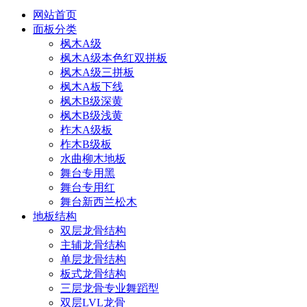
网站首页
面板分类
枫木A级
枫木A级本色红双拼板
枫木A级三拼板
枫木A板下线
枫木B级深黄
枫木B级浅黄
柞木A级板
柞木B级板
水曲柳木地板
舞台专用黑
舞台专用红
舞台新西兰松木
地板结构
双层龙骨结构
主辅龙骨结构
单层龙骨结构
板式龙骨结构
三层龙骨专业舞蹈型
双层LVL龙骨