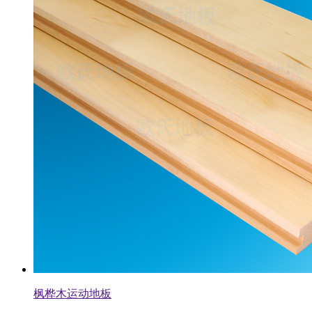
枫桦木运动地板