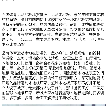
全国体育运动地板现货供应，运动木地板厂家的主辅龙骨结构
结构系统，是目前国内使用比较广泛的一种木地板结构系统。
具备良好的运动弹性、均匀的高吸震性、耐用、维护简单等特
点，同时克服了实木地板因单体收缩而引起龙骨容易旋切变形
的不足，具有非常好的稳定性。主辅龙骨结构系统，整体高
度：70——120mm；主要铺装篮球、排球、羽毛球、乒乓球等
专业比赛场馆。
品牌体育运动木地板防滑的一些小窍门。清理现场，如器材，
障碍物，座椅，现场必须彻底清理一空;卫生处理，由于运动
木地板长时间使用，必然会有很多的赃物，比如口香糖，胶
贴，等，必须由壁纸刀彻底清理;特别是缝隙、死角。运动木
地板清洁处理，用湿拖把把水拧干，清除运动木地板表面的污
渍，加些洗洁精更好。体育场馆工程商和甲方，尽可能地要找
正规的品牌运动木地板厂家。篮球木地板厂家好不好并不是一
个人说了就算，绝大部分人说了好的，那才是真正好、口碑好
的篮球木地板厂家，所以大家在进行篮球木地板选购时要多调
查、多了解、多问，全面了解清楚了再做决定。