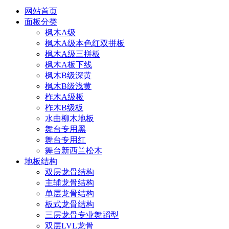
网站首页
面板分类
枫木A级
枫木A级本色红双拼板
枫木A级三拼板
枫木A板下线
枫木B级深黄
枫木B级浅黄
柞木A级板
柞木B级板
水曲柳木地板
舞台专用黑
舞台专用红
舞台新西兰松木
地板结构
双层龙骨结构
主辅龙骨结构
单层龙骨结构
板式龙骨结构
三层龙骨专业舞蹈型
双层LVL龙骨