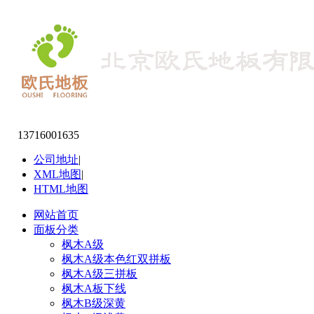
13716001635
公司地址
|
XML地图
|
HTML地图
网站首页
面板分类
枫木A级
枫木A级本色红双拼板
枫木A级三拼板
枫木A板下线
枫木B级深黄