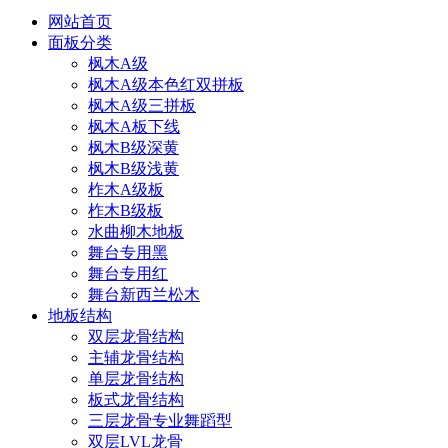
网站首页
面板分类
枫木A级
枫木A级本色红双拼板
枫木A级三拼板
枫木A板下线
枫木B级深黄
枫木B级浅黄
柞木A级板
柞木B级板
水曲柳木地板
舞台专用黑
舞台专用红
舞台新西兰松木
地板结构
双层龙骨结构
主辅龙骨结构
单层龙骨结构
板式龙骨结构
三层龙骨专业舞蹈型
双层LVL龙骨