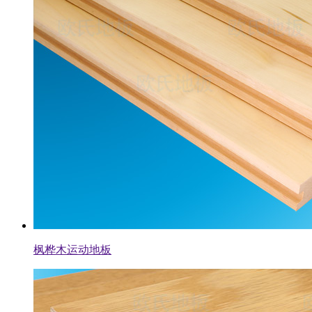
枫桦木运动地板