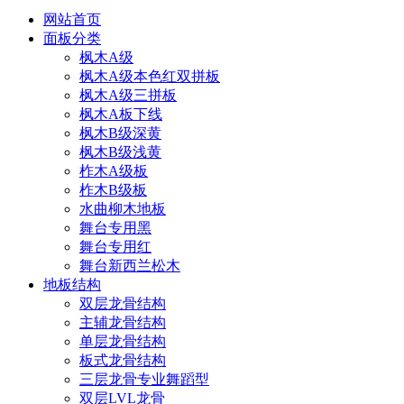
网站首页
面板分类
枫木A级
枫木A级本色红双拼板
枫木A级三拼板
枫木A板下线
枫木B级深黄
枫木B级浅黄
柞木A级板
柞木B级板
水曲柳木地板
舞台专用黑
舞台专用红
舞台新西兰松木
地板结构
双层龙骨结构
主辅龙骨结构
单层龙骨结构
板式龙骨结构
三层龙骨专业舞蹈型
双层LVL龙骨