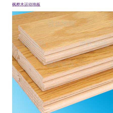
枫桦木运动地板