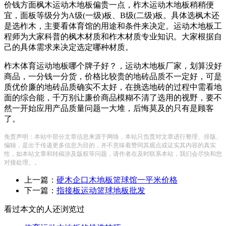
价钱方面枫木运动木地板偏贵一点，柞木运动木地板稍稍便
宜，面板等级分为A级(一级)板、B级(二级)板。具体选枫木还
是选柞木，主要看体育馆的用途和条件来决定。运动木地板工
程师为大家科普的枫木材质和柞木材质专业知识。大家根据自
己的具体需求来决定选定哪种材质。
柞木体育运动地板哪个牌子好？，运动木地板厂家，划算没好
商品，一分钱一分货，价格比较贵的地砖品质不一定好，可是
质优价廉的地砖品质确实不太好，在挑选地砖的过程中需看地
面的综合能，千万别让廉价商品模糊不清了选用的视野，要不
然一开始应用产品质量问题一大堆，后悔莫及的只有是顾客
了。
免责声明：本站中部分文章信息来源于网络，本站只负责对文章进行整理、排版、
编辑，是出于传递更多信息为目的，并不意味着赞同其观点或证实其内容的真实
性，如本站文章和转稿涉及版权等问题，请作者在及时联系本站，我们会尽快和您
对接处理。。
上一篇：
硬木企口木地板篮球馆一平米价格
下一篇：
指接板运动篮球地板批发
看过本文的人还浏览过