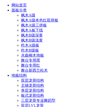
网站首页
面板分类
枫木A级
枫木A级本色红双拼板
枫木A级三拼板
枫木A板下线
枫木B级深黄
枫木B级浅黄
柞木A级板
柞木B级板
水曲柳木地板
舞台专用黑
舞台专用红
舞台新西兰松木
地板结构
双层龙骨结构
主辅龙骨结构
单层龙骨结构
板式龙骨结构
三层龙骨专业舞蹈型
双层LVL龙骨