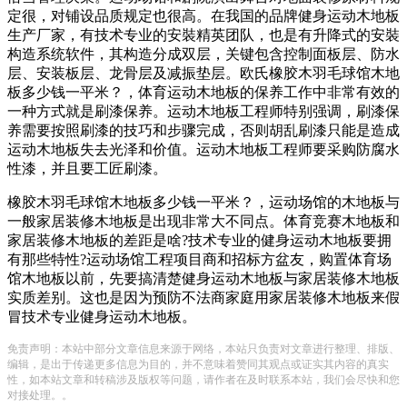
定很，对铺设品质规定也很高。在我国的品牌健身运动木地板
生产厂家，有技术专业的安裝精英团队，也是有升降式的安裝
构造系统软件，其构造分成双层，关键包含控制面板层、防水
层、安装板层、龙骨层及减振垫层。欧氏橡胶木羽毛球馆木地
板多少钱一平米？，体育运动木地板的保养工作中非常有效的
一种方式就是刷漆保养。运动木地板工程师特别强调，刷漆保
养需要按照刷漆的技巧和步骤完成，否则胡乱刷漆只能是造成
运动木地板失去光泽和价值。运动木地板工程师要采购防腐水
性漆，并且要工匠刷漆。
橡胶木羽毛球馆木地板多少钱一平米？，运动场馆的木地板与
一般家居装修木地板是出现非常大不同点。体育竞赛木地板和
家居装修木地板的差距是啥?技术专业的健身运动木地板要拥
有那些特性?运动场馆工程项目商和招标方盆友，购置体育场
馆木地板以前，先要搞清楚健身运动木地板与家居装修木地板
实质差别。这也是因为预防不法商家庭用家居装修木地板来假
冒技术专业健身运动木地板。
免责声明：本站中部分文章信息来源于网络，本站只负责对文章进行整理、排版、
编辑，是出于传递更多信息为目的，并不意味着赞同其观点或证实其内容的真实
性，如本站文章和转稿涉及版权等问题，请作者在及时联系本站，我们会尽快和您
对接处理。。