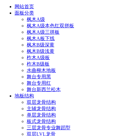
网站首页
面板分类
枫木A级
枫木A级本色红双拼板
枫木A级三拼板
枫木A板下线
枫木B级深黄
枫木B级浅黄
柞木A级板
柞木B级板
水曲柳木地板
舞台专用黑
舞台专用红
舞台新西兰松木
地板结构
双层龙骨结构
主辅龙骨结构
单层龙骨结构
板式龙骨结构
三层龙骨专业舞蹈型
双层LVL龙骨