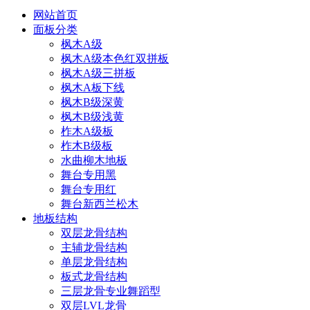
网站首页
面板分类
枫木A级
枫木A级本色红双拼板
枫木A级三拼板
枫木A板下线
枫木B级深黄
枫木B级浅黄
柞木A级板
柞木B级板
水曲柳木地板
舞台专用黑
舞台专用红
舞台新西兰松木
地板结构
双层龙骨结构
主辅龙骨结构
单层龙骨结构
板式龙骨结构
三层龙骨专业舞蹈型
双层LVL龙骨