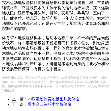
实木运动地板是指目前体育场馆和剧院舞台建筑工程，主要的
铺装材料，它是以实木为主体结构的运动地板系统。实木运动
地板已广泛用于各类篮球、排球、羽毛球、乒乓球、室内手
球、健身馆、幼儿园、娱乐广场、老年人活动场所等。实木运
动地板不论外观色泽，还是运动性能，都能满足体育场馆和剧
院舞台的需求。
体育馆木地板规格枫木，运动木地板厂家，不一样的产品当然
价钱不一样；那运动场馆工程项目商和招标方盆友，到健身运
动木地板销售市场购置，不一样的体育文化木地板和演出舞台
木地板产品报价当然不一样。健身运动木地板的价钱是由各种
要素整体影响的。运动场馆工程项目商和招标方购买什么运动
木地板品牌和生产厂家，关键也是考虑到自身的主要标准和经
济发展费用预算，有目的性来挑选。
免责声明：本站中部分文章信息来源于网络，本站只负责对文章进行整理、排版、
编辑，是出于传递更多信息为目的，并不意味着赞同其观点或证实其内容的真实
性，如本站文章和转稿涉及版权等问题，请作者在及时联系本站，我们会尽快和您
对接处理。。
上一篇：
20厚运动体育地板图片及价格
下一篇：
硬木企口篮球木地板价格