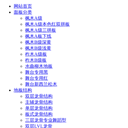
网站首页
面板分类
枫木A级
枫木A级本色红双拼板
枫木A级三拼板
枫木A板下线
枫木B级深黄
枫木B级浅黄
柞木A级板
柞木B级板
水曲柳木地板
舞台专用黑
舞台专用红
舞台新西兰松木
地板结构
双层龙骨结构
主辅龙骨结构
单层龙骨结构
板式龙骨结构
三层龙骨专业舞蹈型
双层LVL龙骨