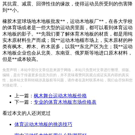
其抗震、减震、回弹性佳的缘故，使得运动员所受到的伤害降
到**小。
橡胶木篮球场地木地板批发**，运动木地板厂**，在各大学校
的体育场或者是一些大型的运动房里面，都可以看到体育运动
木地板的影子。**先我们要了解体育木地板的材质，都是用纯
实木原材料生产而成；我**运动木地楯市场上，实木原材的种
类有枫木、桦木、柞木居多，以我**东北产区为主；我**运动
木地板企业也会从北美、东南亚、俄罗斯等地进口原木材料，
但是**成本较高。
免责声明：本站中部分文章信息来源于网络，本站只负责对文章进行整理、排版、
编辑，是出于传递更多信息为目的，并不意味着赞同其观点或证实其内容的真实
性，如本站文章和转稿涉及版权等问题，请作者在及时联系本站，我们会尽快和您
对接处理。。
上一篇：
枫木舞台运动木地板价格
下一篇：
专业的体育木地板市场价格表
看过本文的人还浏览过
体育运动木地板的挑选技巧