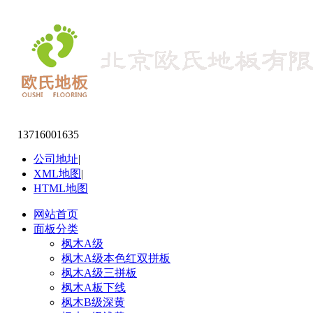
13716001635
公司地址
|
XML地图
|
HTML地图
网站首页
面板分类
枫木A级
枫木A级本色红双拼板
枫木A级三拼板
枫木A板下线
枫木B级深黄