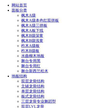
网站首页
面板分类
枫木A级
枫木A级本色红双拼板
枫木A级三拼板
枫木A板下线
枫木B级深黄
枫木B级浅黄
柞木A级板
柞木B级板
水曲柳木地板
舞台专用黑
舞台专用红
舞台新西兰松木
地板结构
双层龙骨结构
主辅龙骨结构
单层龙骨结构
板式龙骨结构
三层龙骨专业舞蹈型
双层LVL龙骨